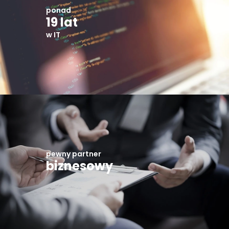
ponad
19 lat
w IT
pewny partner
biznesowy