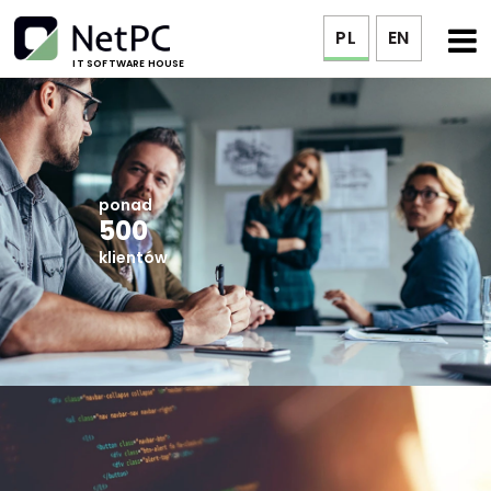
PL
EN
IT SOFTWARE HOUSE
ponad
500
klientów