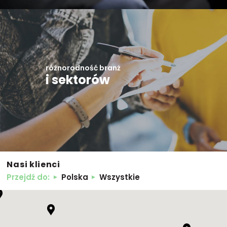
różnorodność branż
i sektorów
Nasi klienci
Przejdź do:
Polska
Wszystkie