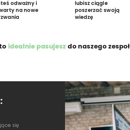
steś odważny i
lubisz ciągle
warty na nowe
poszerzać swoją
zwania
wiedzę
.to
idealnie pasujesz
do naszego zespoł
:
jące się