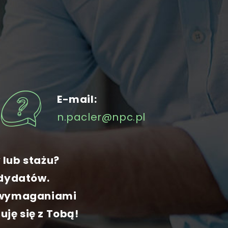
E-mail:
n.pacler@npc.pl
 lub stażu?
ndydatów.
z wymaganiami
ję się z Tobą!