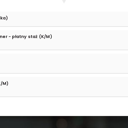
ska)
ner - płatny staż (K/M)
K/M)