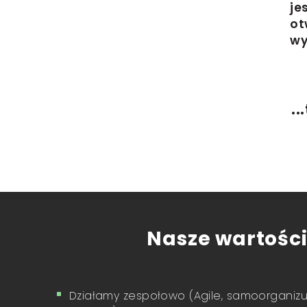
je
ot
wy
..
Nasze wartości
Działamy zespołowo (Agile, samoorganizu