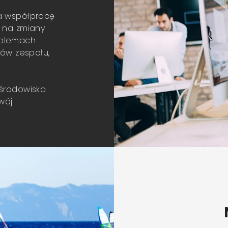
a współpracę
i na zmiany
oblemach
ków zespołu,
 środowiska
wój