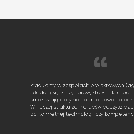
Pracujemy w zespołach projektowych (agi
składają się z inżynierów, których kompet
umożliwiają optymalne zrealizowanie dan
W naszej strukturze nie doświadczysz dzi
od konkretnej technologii czy kompetencji