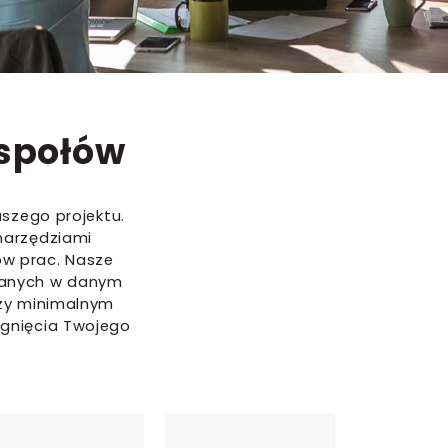
espołów
szego projektu.
narzędziami
ów prac. Nasze
wianych w danym
przy minimalnym
gnięcia Twojego