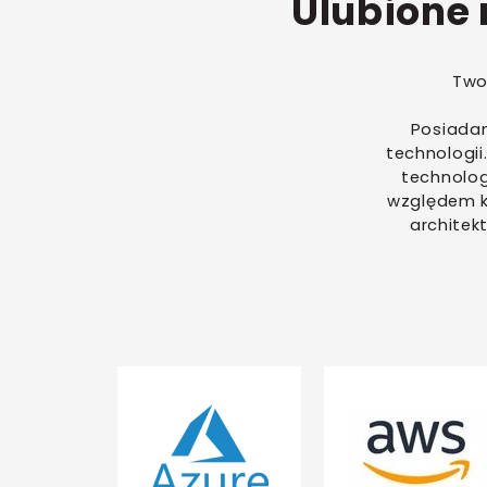
Ulubione
Two
Posiadam
technologii
technolog
względem k
architek